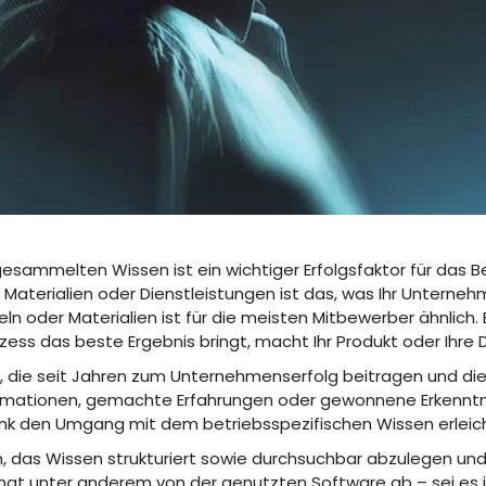
ammelten Wissen ist ein wichtiger Erfolgsfaktor für das
, Materialien oder Dienstleistungen ist das, was Ihr Unter
eln oder Materialien ist für die meisten Mitbewerber ähnlich.
ss das beste Ergebnis bringt, macht Ihr Produkt oder Ihre Di
n, die seit Jahren zum Unternehmenserfolg beitragen und die
ormationen, gemachte Erfahrungen oder gewonnene Erkenntnis
 den Umgang mit dem betriebsspezifischen Wissen erleicht
, das Wissen strukturiert sowie durchsuchbar abzulegen un
ängt unter anderem von der genutzten Software ab – sei es 